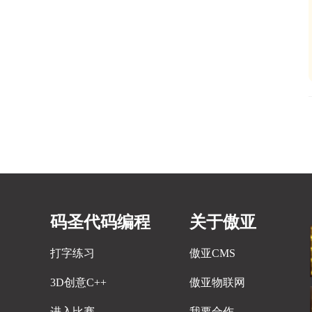
码圣代码编程
关于傲亚
打字练习
傲亚CMS
3D创意C++
傲亚物联网
进入比赛
我要合作