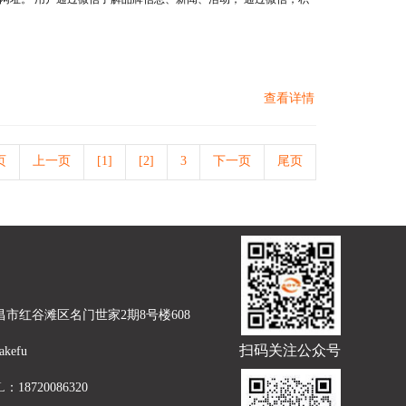
查看详情
页
上一页
[1]
[2]
3
下一页
尾页
昌市红谷滩区名门世家2期8号楼608
扫码关注公众号
akefu
L：18720086320