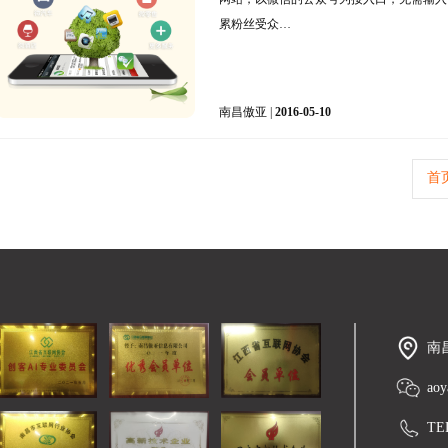
累粉丝受众…
南昌傲亚 |
2016-05-10
首
南
aoy
TE